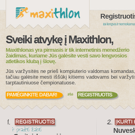
Registruoti
tai lengva ir nemokama
Sveiki atvykę į Maxithlon,
Maxithlonas yra pirmasis ir tik internetinis menedžerio
žaidimas, kuriame Jūs galėsite vesti savo lengvosios
atletikos klubą į šlovę.
Jūs varžysitės ne prieš kompiuterio valdomas komandas
tačiau galėsite mesti iššūkį kitiems vadovams bei varžyti
tarptautiniuose čempionatuose.
arba
PAMĖGINKITE DABAR!
REGISTRUOTIS
REGISTRUOTIS
ĮKURTI
ir pradėti žaisti
Nuveski