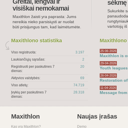
Greitai, lengvai ir
sėkmę
visiškai nemokamai
Sukurkite 
panaudodami
Maxithlon žaisti yra paprasta: Jums
rungtyniauk
nereikia nieko parsisiųsti ar nuolat
vartotojų iš
būti prisijungus tam, kad laimėtumėte.
Maxithlono statistika
Maxithlono
25-06-2026
Viso registruota:
3.197
Maxithlon is o
Laukiančiųjų sąrašas:
2
29-04-2026
Registruoti per paskutines 7
20
Youth leagues
dienas:
26-04-2026
Aktyvios valstybės:
69
Restoration of
Viso atletų:
74.719
11-04-2026
Įvykių per paskutines 7
28.318
Message from
dienas:
Maxithlon
Naujas įrašas
Kas yra Maxithlon?
Demo